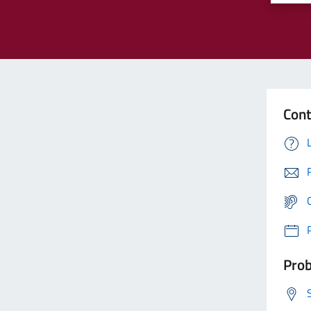
Cont
Prob