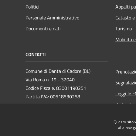
Politici
Appalti pu
Personale Amministrativo
Catasto e
Documenti e dati
Turismo
Mobilità e
CONTATTI
Comune di Danta di Cadore (BL)
Prenotaz
Via Roma n. 19 - 32040
Segnalazi
Codice Fiscale: 83001190251
Leggi le 
Partita IVA: 00518530258
Richiesta
PEC:
comune.dantadicadore@pec.it
Centralino Unico: +39 0435 650072
Questo sito 
alla navig