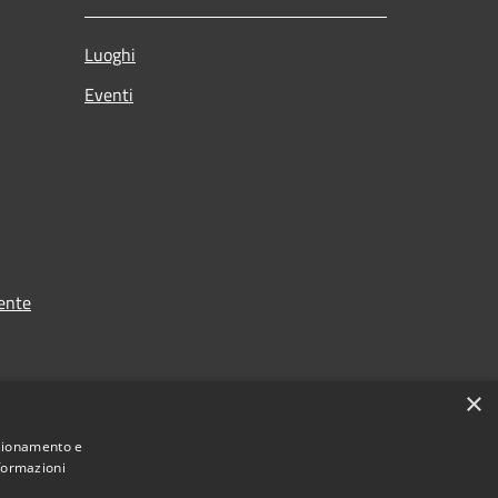
Luoghi
Eventi
ente
×
nzionamento e
nformazioni