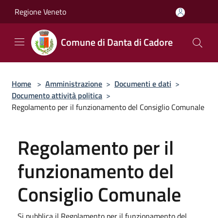
Salta al contenuto principale
Regione Veneto
Comune di Danta di Cadore
Home
>
Amministrazione
>
Documenti e dati
>
Documento attività politica
>
Regolamento per il funzionamento del Consiglio Comunale
Regolamento per il
funzionamento del
Consiglio Comunale
Si pubblica il Regolamento per il funzionamento del