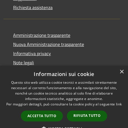
Richiesta assistenza
Amministrazione trasparente
Nuova Amministrazione trasparente
Informativa privacy
Note legali
×
Dichiarazione di accessibilità
Informazioni sui cookie
Questo sito web utilizza cookie tecnici e assimilati strettamente
necessari al corretto funzionamento e alla navigazione del sito,
nonché un cookie tecnico analitico al solo fine di elaborare
informazioni statistiche, aggregate e anonime.
RSS
Copyright © 2026 • Comune di
Per maggiori dettagli, può consultare la cookie policy al seguente
link
Accessibilità
Danta di Cadore • Powered by
Privacy
Municipium
Accesso
•
RIFIUTA TUTTO
ACCETTA TUTTO
Cookie
redazione
Mappa del sito