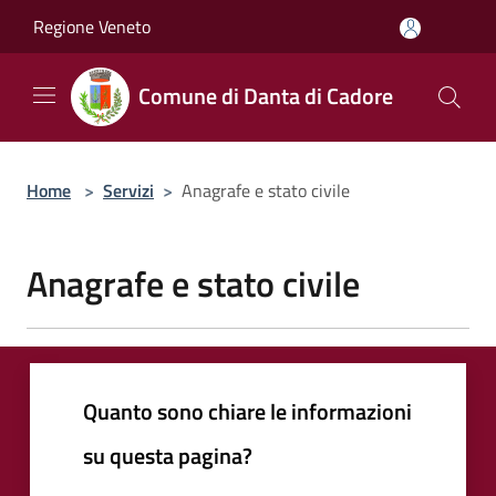
Salta al contenuto principale
Regione Veneto
Comune di Danta di Cadore
Home
>
Servizi
>
Anagrafe e stato civile
Anagrafe e stato civile
Quanto sono chiare le informazioni
su questa pagina?