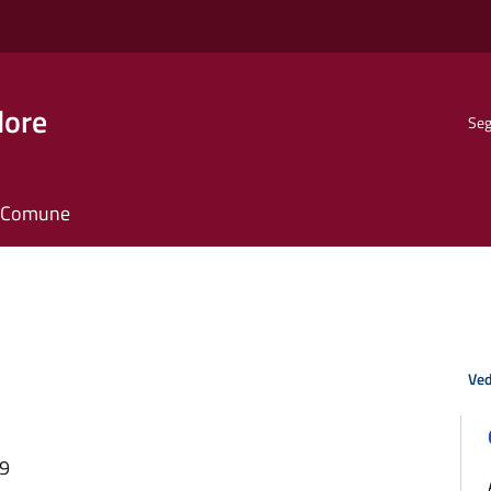
dore
Seg
il Comune
Ved
49