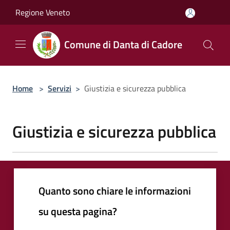
Salta al contenuto principale
Regione Veneto
Comune di Danta di Cadore
Home
>
Servizi
>
Giustizia e sicurezza pubblica
Giustizia e sicurezza pubblica
Quanto sono chiare le informazioni
su questa pagina?