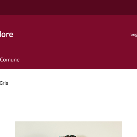
dore
Seg
il Comune
 Gris