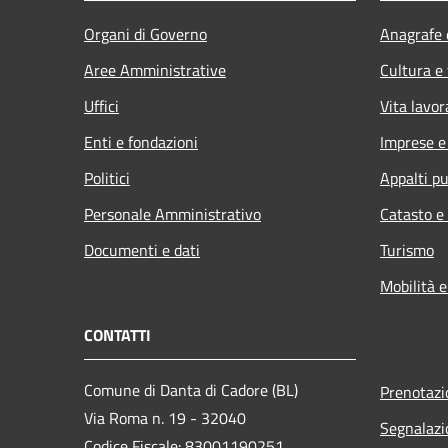
Organi di Governo
Anagrafe e
Aree Amministrative
Cultura e
Uffici
Vita lavor
Enti e fondazioni
Imprese 
Politici
Appalti pu
Personale Amministrativo
Catasto e
Documenti e dati
Turismo
Mobilità e
CONTATTI
Comune di Danta di Cadore (BL)
Prenotaz
Via Roma n. 19 - 32040
Segnalazi
Codice Fiscale: 83001190251