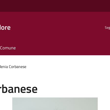
dore
Seg
il Comune
Menia Corbanese
rbanese