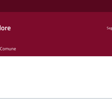
dore
Seg
il Comune