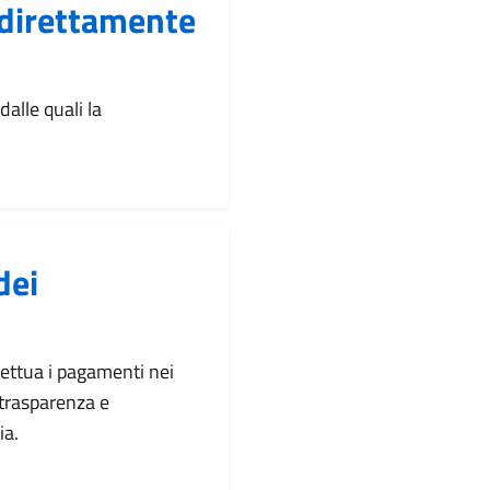
 direttamente
alle quali la
dei
fettua i pagamenti nei
 trasparenza e
ia.