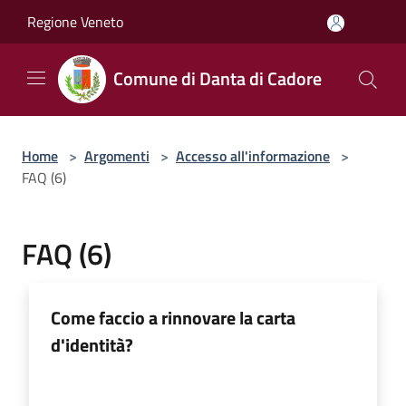
Salta al contenuto principale
Regione Veneto
Comune di Danta di Cadore
Home
>
Argomenti
>
Accesso all'informazione
>
FAQ (6)
FAQ (6)
Come faccio a rinnovare la carta
d'identità?