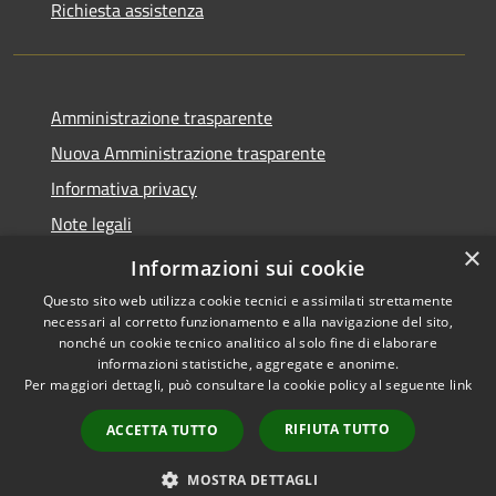
Richiesta assistenza
Amministrazione trasparente
Nuova Amministrazione trasparente
Informativa privacy
Note legali
×
Dichiarazione di accessibilità
Informazioni sui cookie
Questo sito web utilizza cookie tecnici e assimilati strettamente
necessari al corretto funzionamento e alla navigazione del sito,
nonché un cookie tecnico analitico al solo fine di elaborare
informazioni statistiche, aggregate e anonime.
RSS
Copyright © 2026 • Comune di
Per maggiori dettagli, può consultare la cookie policy al seguente
link
Accessibilità
Danta di Cadore • Powered by
Privacy
Municipium
Accesso
•
RIFIUTA TUTTO
ACCETTA TUTTO
Cookie
redazione
Mappa del sito
MOSTRA DETTAGLI