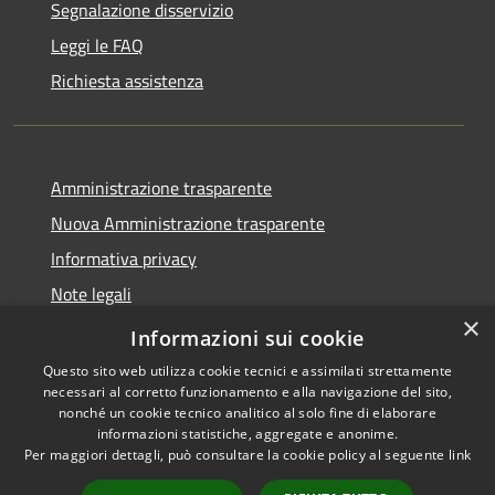
Segnalazione disservizio
Leggi le FAQ
Richiesta assistenza
Amministrazione trasparente
Nuova Amministrazione trasparente
Informativa privacy
Note legali
×
Dichiarazione di accessibilità
Informazioni sui cookie
Questo sito web utilizza cookie tecnici e assimilati strettamente
necessari al corretto funzionamento e alla navigazione del sito,
nonché un cookie tecnico analitico al solo fine di elaborare
informazioni statistiche, aggregate e anonime.
RSS
Copyright © 2026 • Comune di
Per maggiori dettagli, può consultare la cookie policy al seguente
link
Accessibilità
Danta di Cadore • Powered by
Privacy
Municipium
Accesso
•