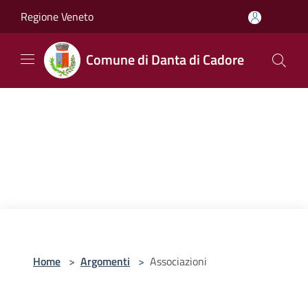
Salta al contenuto principale
Regione Veneto
Comune di Danta di Cadore
Home
>
Argomenti
>
Associazioni