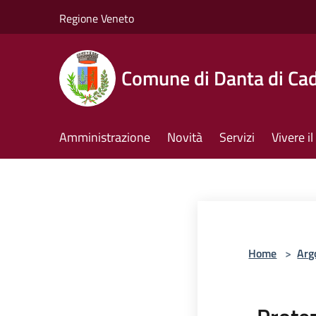
Salta al contenuto principale
Regione Veneto
Comune di Danta di Ca
Amministrazione
Novità
Servizi
Vivere 
Home
>
Arg