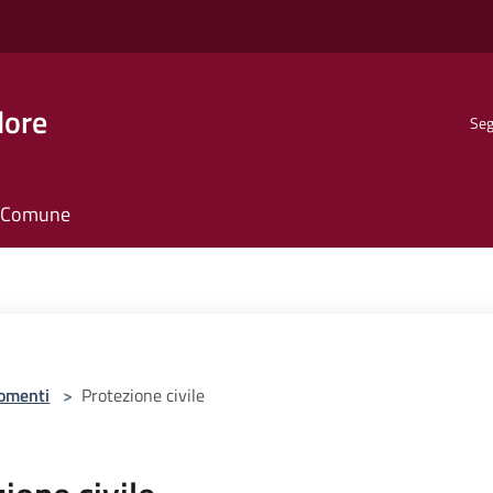
dore
Seg
il Comune
omenti
>
Protezione civile