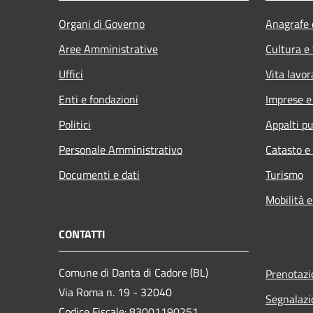
Organi di Governo
Anagrafe e
Aree Amministrative
Cultura e
Uffici
Vita lavor
Enti e fondazioni
Imprese 
Politici
Appalti pu
Personale Amministrativo
Catasto e
Documenti e dati
Turismo
Mobilità e
CONTATTI
Comune di Danta di Cadore (BL)
Prenotaz
Via Roma n. 19 - 32040
Segnalazi
Codice Fiscale: 83001190251