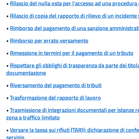
•
Rilascio del nulla osta per l'accesso ad una procedura 
•
Rilascio di copia del rapporto di rilievo di un incidente
•
Rimborso del pagamento di una sanzione amministrat
•
Rimborso per errato versamento
•
Rimessione in termini per il pagamento di un tributo
•
Rispettare gli obblighi di trasparenza da parte dei titolar
documentazione
•
Riversamento del pagamento di tributi
•
Trasformazione del rapporto di lavoro
•
Trasmissione di integrazioni documentali per istanze rel
zona a traffico limitato
•
Versare la tassa sui rifiuti (TARI): dichiarazione di conf
servizio