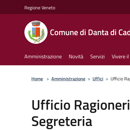
Salta al contenuto principale
Regione Veneto
Comune di Danta di Ca
Amministrazione
Novità
Servizi
Vivere 
Home
>
Amministrazione
>
Uffici
>
Ufficio Ra
Ufficio Ragioneri
Segreteria