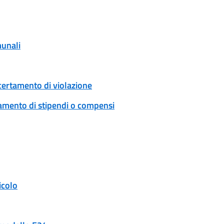
munali
certamento di violazione
tamento di stipendi o compensi
icolo