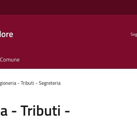
dore
Seg
il Comune
gioneria - Tributi - Segreteria
a - Tributi -