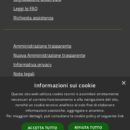
Leggi le FAQ
Richiesta assistenza
Amministrazione trasparente
Nuova Amministrazione trasparente
Informativa privacy
Note legali
×
Dichiarazione di accessibilità
Informazioni sui cookie
Questo sito web utilizza cookie tecnici e assimilati strettamente
necessari al corretto funzionamento e alla navigazione del sito,
nonché un cookie tecnico analitico al solo fine di elaborare
informazioni statistiche, aggregate e anonime.
RSS
Copyright © 2026 • Comune di
Per maggiori dettagli, può consultare la cookie policy al seguente
link
Accessibilità
Danta di Cadore • Powered by
Privacy
Municipium
Accesso
•
RIFIUTA TUTTO
ACCETTA TUTTO