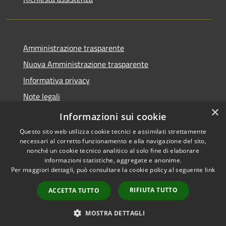
Amministrazione trasparente
Nuova Amministrazione trasparente
Informativa privacy
Note legali
×
Dichiarazione di accessibilità
Informazioni sui cookie
Questo sito web utilizza cookie tecnici e assimilati strettamente
necessari al corretto funzionamento e alla navigazione del sito,
nonché un cookie tecnico analitico al solo fine di elaborare
informazioni statistiche, aggregate e anonime.
RSS
Copyright © 2026 • Comune di
Per maggiori dettagli, può consultare la cookie policy al seguente
link
Accessibilità
Danta di Cadore • Powered by
Privacy
Municipium
Accesso
•
RIFIUTA TUTTO
ACCETTA TUTTO
Cookie
redazione
Mappa del sito
MOSTRA DETTAGLI