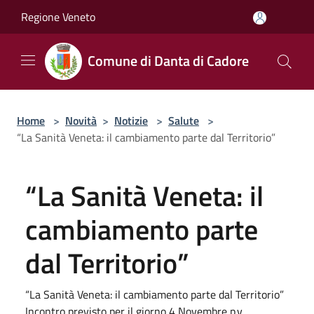
Salta al contenuto principale
Regione Veneto
Comune di Danta di Cadore
Home
>
Novità
>
Notizie
>
Salute
>
“La Sanità Veneta: il cambiamento parte dal Territorio”
“La Sanità Veneta: il
cambiamento parte
dal Territorio”
“La Sanità Veneta: il cambiamento parte dal Territorio”
Incontro previsto per il giorno 4 Novembre p.v.