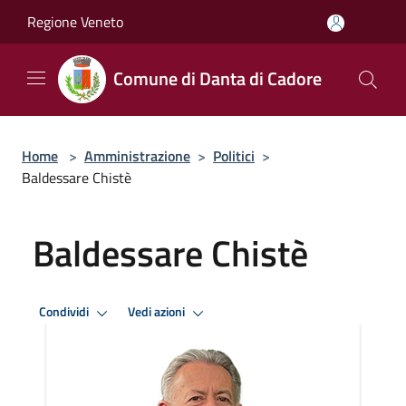
Salta al contenuto principale
Regione Veneto
Comune di Danta di Cadore
Home
>
Amministrazione
>
Politici
>
Baldessare Chistè
Baldessare Chistè
Condividi
Vedi azioni