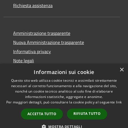
Richiesta assistenza
Amministrazione trasparente
Nuova Amministrazione trasparente
Informativa privacy
Note legali
×
Dichiarazione di accessibilità
Informazioni sui cookie
Questo sito web utilizza cookie tecnici e assimilati strettamente
necessari al corretto funzionamento e alla navigazione del sito,
nonché un cookie tecnico analitico al solo fine di elaborare
informazioni statistiche, aggregate e anonime.
RSS
Copyright © 2026 • Comune di
Per maggiori dettagli, può consultare la cookie policy al seguente
link
Accessibilità
Danta di Cadore • Powered by
Privacy
Municipium
Accesso
•
RIFIUTA TUTTO
ACCETTA TUTTO
Cookie
redazione
Mappa del sito
MOSTRA DETTAGLI