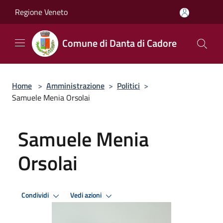
Salta al contenuto principale
Regione Veneto
Comune di Danta di Cadore
Home
>
Amministrazione
>
Politici
>
Samuele Menia Orsolai
Samuele Menia
Orsolai
Condividi
Vedi azioni