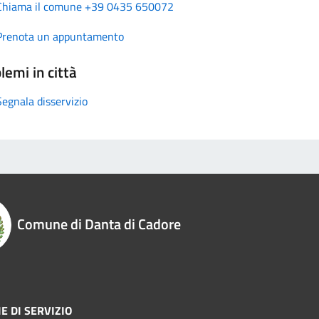
Chiama il comune +39 0435 650072
Prenota un appuntamento
lemi in città
Segnala disservizio
Comune di Danta di Cadore
E DI SERVIZIO