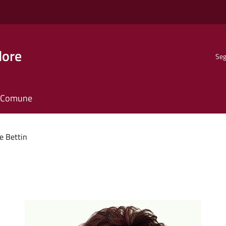
dore
Seg
il Comune
e Bettin