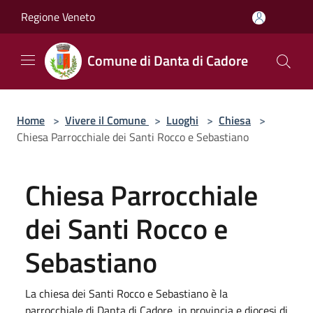
Salta al contenuto principale
Regione Veneto
Comune di Danta di Cadore
Home
>
Vivere il Comune
>
Luoghi
>
Chiesa
>
Chiesa Parrocchiale dei Santi Rocco e Sebastiano
Chiesa Parrocchiale
dei Santi Rocco e
Sebastiano
La chiesa dei Santi Rocco e Sebastiano è la
parrocchiale di Danta di Cadore, in provincia e diocesi di