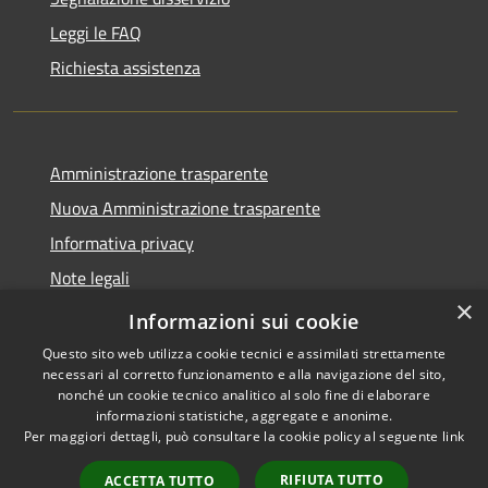
Leggi le FAQ
Richiesta assistenza
Amministrazione trasparente
Nuova Amministrazione trasparente
Informativa privacy
Note legali
×
Dichiarazione di accessibilità
Informazioni sui cookie
Questo sito web utilizza cookie tecnici e assimilati strettamente
necessari al corretto funzionamento e alla navigazione del sito,
nonché un cookie tecnico analitico al solo fine di elaborare
informazioni statistiche, aggregate e anonime.
RSS
Copyright © 2026 • Comune di
Per maggiori dettagli, può consultare la cookie policy al seguente
link
Accessibilità
Danta di Cadore • Powered by
Privacy
Municipium
Accesso
•
RIFIUTA TUTTO
ACCETTA TUTTO