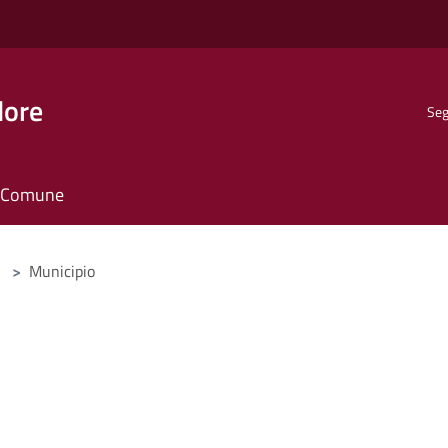
dore
Seg
il Comune
>
Municipio