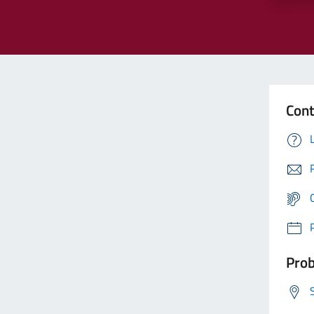
Cont
Prob