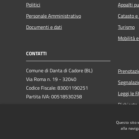
Politici
Appalti pu
Personale Amministrativo
Catasto e
Documenti e dati
Turismo
Mobilità e
CONTATTI
Comune di Danta di Cadore (BL)
Prenotaz
Via Roma n. 19 - 32040
Segnalazi
Codice Fiscale: 83001190251
Leggi le 
Partita IVA: 00518530258
Richiesta
PEC:
comune.dantadicadore@pec.it
Centralino Unico: +39 0435 650072
Questo sito 
alla navig