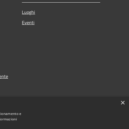
Luoghi
Eventi
ente
×
nzionamento e
nformazioni