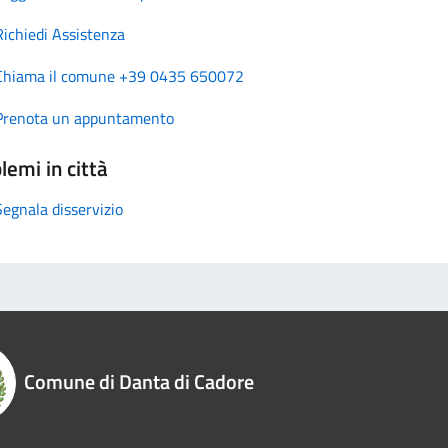
Richiedi Assistenza
Chiama il comune +39 0435 650072
Prenota un appuntamento
lemi in città
Segnala disservizio
Comune di Danta di Cadore