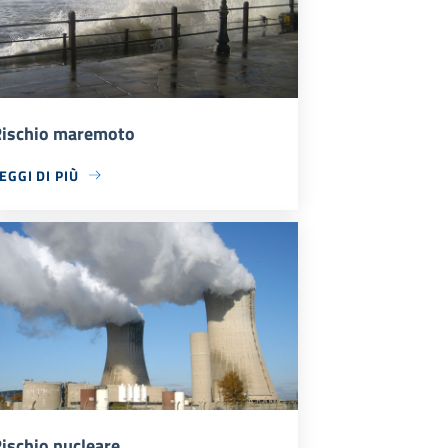
ischio maremoto
EGGI DI PIÙ
ischio nucleare