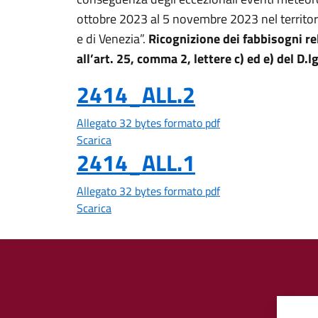
ottobre 2023 al 5 novembre 2023 nel territorio
e di Venezia”.
Ricognizione dei fabbisogni rela
all’art. 25, comma 2, lettere c) ed e) del D
2414_ALL.2
Allegato 32 bytes formato pdf
Scarica
2414_ALL.1
Allegato 32 bytes formato pdf
Scarica