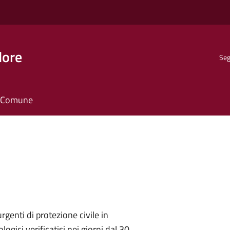
dore
Seg
il Comune
genti di protezione civile in
gici verificatisi nei giorni dal 30