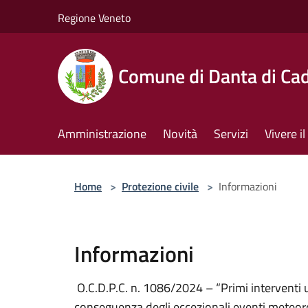
Salta al contenuto principale
Regione Veneto
Comune di Danta di Ca
Amministrazione
Novità
Servizi
Vivere 
Home
>
Protezione civile
>
Informazioni
Informazioni
O.C.D.P.C. n. 1086/2024 – “Primi interventi ur
conseguenza degli eccezionali eventi meteorolo