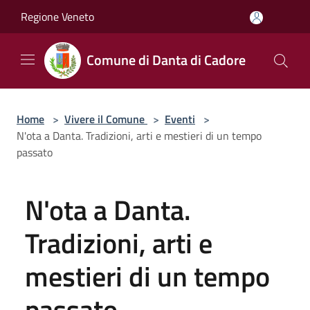
Salta al contenuto principale
Regione Veneto
Comune di Danta di Cadore
Home
>
Vivere il Comune
>
Eventi
>
N'ota a Danta. Tradizioni, arti e mestieri di un tempo
passato
N'ota a Danta.
Tradizioni, arti e
mestieri di un tempo
passato