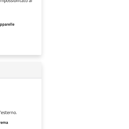
impossibilitato al
apparelle
'esterno.
crema