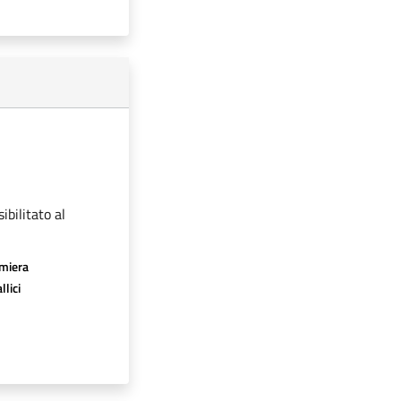
ibilitato al
amiera
llici