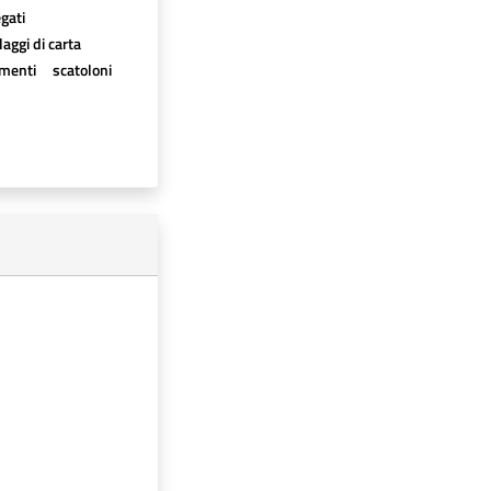
egati
aggi di carta
imenti
scatoloni