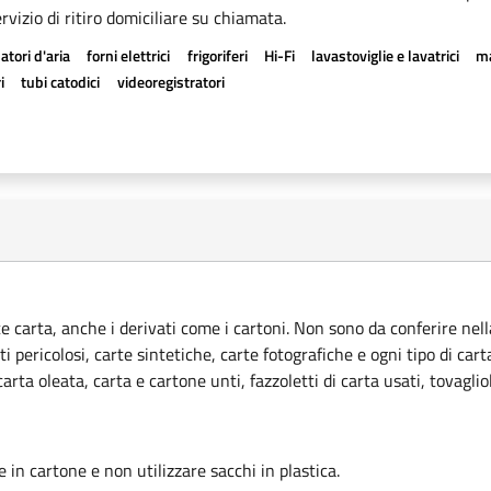
rvizio di ritiro domiciliare su chiamata.
atori d'aria
forni elettrici
frigoriferi
Hi-Fi
lavastoviglie e lavatrici
ma
i
tubi catodici
videoregistratori
ce carta, anche i derivati come i cartoni. Non sono da conferire nella
ti pericolosi, carte sintetiche, carte fotografiche e ogni tipo di car
rta oleata, carta e cartone unti, fazzoletti di carta usati, tovagliol
le in cartone e non utilizzare sacchi in plastica.