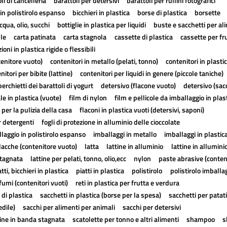
li di cancelleria
barattoli per detersivi
barattoli per rullini fotografici
in polistirolo espanso
bicchieri in plastica
borse di plastica
borsette
cqua, olio, succhi
bottiglie in plastica per liquidi
buste e sacchetti per al
lle
carta patinata
carta stagnola
cassette di plastica
cassette per fr
ioni in plastica rigide o flessibili
tenitore vuoto)
contenitori in metallo (pelati, tonno)
contenitori in plasti
nitori per bibite (lattine)
contenitori per liquidi in genere (piccole taniche)
erchietti dei barattoli di yogurt
detersivo (flacone vuoto)
detersivo (sac
ale in plastica (vuote)
film di nylon
film e pellicole da imballaggio in plas
 per la pulizia della casa
flaconi in plastica vuoti (detersivi, saponi)
r detergenti
fogli di protezione in alluminio delle cioccolate
laggio in polistirolo espanso
imballaggi in metallo
imballaggi in plastic
lacche (contenitore vuoto)
latta
lattine in alluminio
lattine in allumini
stagnata
lattine per pelati, tonno, olio,ecc
nylon
paste abrasive (conten
atti, bicchieri in plastica
piatti in plastica
polistirolo
polistirolo imballa
fumi (contenitori vuoti)
reti in plastica per frutta e verdura
 di plastica
sacchetti in plastica (borse per la spesa)
sacchetti per patat
edile)
sacchi per alimenti per animali
sacchi per detersivi
tine in banda stagnata
scatolette per tonno e altri alimenti
shampoo
s