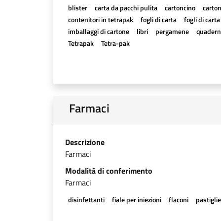
blister
carta da pacchi pulita
cartoncino
carton
contenitori in tetrapak
fogli di carta
fogli di cart
imballaggi di cartone
libri
pergamene
quadern
Tetrapak
Tetra-pak
Farmaci
Descrizione
Farmaci
Modalità di conferimento
Farmaci
disinfettanti
fiale per iniezioni
flaconi
pastigli