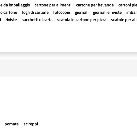
e da imballaggio
cartone per alimenti
cartone per bevande
cartoni pi
a o cartone
fogli di cartone
fotocopie
giornali
giornali e riviste
imball
i
riviste
sacchetti di carta
scatola in cartone per pizza
scatole per al
e
pomate
sciroppi