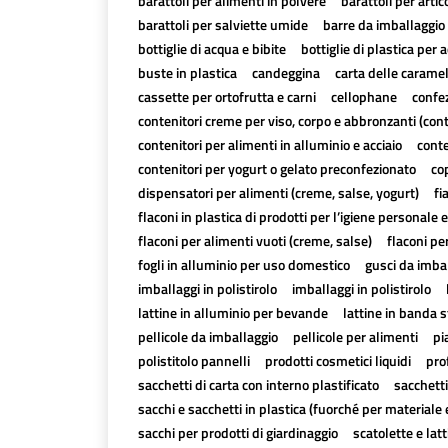
barattoli per alimenti in polvere
barattoli per artico
barattoli per salviette umide
barre da imballaggio 
bottiglie di acqua e bibite
bottiglie di plastica per a
buste in plastica
candeggina
carta delle carame
cassette per ortofrutta e carni
cellophane
confez
contenitori creme per viso, corpo e abbronzanti (con
contenitori per alimenti in alluminio e acciaio
conte
contenitori per yogurt o gelato preconfezionato
cop
dispensatori per alimenti (creme, salse, yogurt)
fi
flaconi in plastica di prodotti per l’igiene personale e
flaconi per alimenti vuoti (creme, salse)
flaconi pe
fogli in alluminio per uso domestico
gusci da imbal
imballaggi in polistirolo
imballaggi in polistirolo
lattine in alluminio per bevande
lattine in banda 
pellicole da imballaggio
pellicole per alimenti
pi
polistitolo pannelli
prodotti cosmetici liquidi
pro
sacchetti di carta con interno plastificato
sacchetti
sacchi e sacchetti in plastica (fuorché per materiale 
sacchi per prodotti di giardinaggio
scatolette e lat