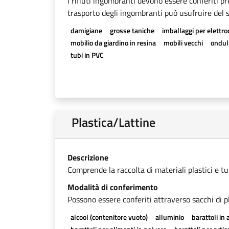
I rifiuti ingombranti devono essere conferiti pr
trasporto degli ingombranti può usufruire del se
damigiane
grosse taniche
imballaggi per elettr
mobilio da giardino in resina
mobili vecchi
onduli
tubi in PVC
Plastica/Lattine
Descrizione
Comprende la raccolta di materiali plastici e tutti
Modalità di conferimento
Possono essere conferiti attraverso sacchi di pl
alcool (contenitore vuoto)
alluminio
barattoli in 