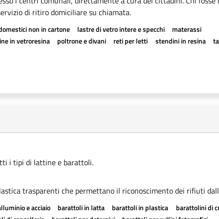
esso i centri comunali, direttamente a cura dei cittadini. Chi fosse 
rvizio di ritiro domiciliare su chiamata.
odomestici non in cartone
lastre di vetro intere e specchi
materassi
ne in vetroresina
poltrone e divani
reti per letti
stendini in resina
t
 i tipi di lattine e barattoli.
astica trasparenti che permettano il riconoscimento dei rifiuti dall
alluminio e acciaio
barattoli in latta
barattoli in plastica
barattolini di 