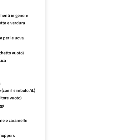
imenti in genere
utta e verdura
ca per le uova
chetto vuoto)
tica
a
o (con il simbolo AL)
itore vuoto)
ggi
ine e caramelle
hoppers