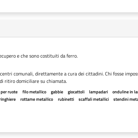
recupero e che sono costituiti da ferro.
i centri comunali, direttamente a cura dei cittadini. Chi fosse imposs
di ritiro domiciliare su chiamata.
 per ruote
filo metallico
gabbie
giocattoli
lampadari
onduline in l
ringhiere
rottame metallico
rubinetti
scaffali metallici
stendini meta