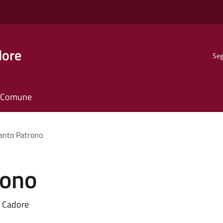
dore
Seg
il Comune
anto Patrono
rono
i Cadore