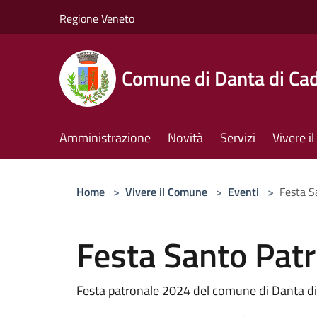
Salta al contenuto principale
Regione Veneto
Comune di Danta di Ca
Amministrazione
Novità
Servizi
Vivere 
Home
>
Vivere il Comune
>
Eventi
>
Festa S
Festa Santo Pat
Festa patronale 2024 del comune di Danta d