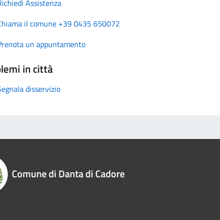
Richiedi Assistenza
Chiama il comune +39 0435 650072
Prenota un appuntamento
lemi in città
Segnala disservizio
Comune di Danta di Cadore