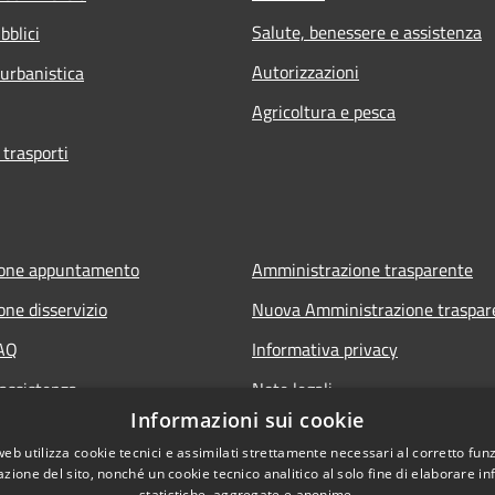
Salute, benessere e assistenza
bblici
Autorizzazioni
 urbanistica
Agricoltura e pesca
 trasporti
ione appuntamento
Amministrazione trasparente
one disservizio
Nuova Amministrazione traspar
FAQ
Informativa privacy
 assistenza
Note legali
Informazioni sui cookie
Dichiarazione di accessibilità
web utilizza cookie tecnici e assimilati strettamente necessari al corretto fu
azione del sito, nonché un cookie tecnico analitico al solo fine di elaborare i
statistiche, aggregate e anonime.