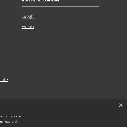
Luoghi
Eventi
ente
×
nzionamento e
nformazioni