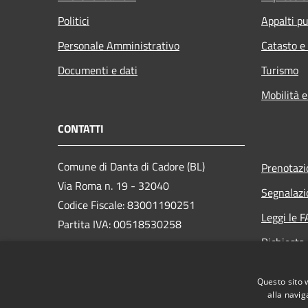
Politici
Appalti pu
Personale Amministrativo
Catasto e
Documenti e dati
Turismo
Mobilità e
CONTATTI
Comune di Danta di Cadore (BL)
Prenotaz
Via Roma n. 19 - 32040
Segnalazi
Codice Fiscale: 83001190251
Leggi le 
Partita IVA: 00518530258
Richiesta
PEC:
comune.dantadicadore@pec.it
Centralino Unico: +39 0435 650072
Questo sito 
alla navig