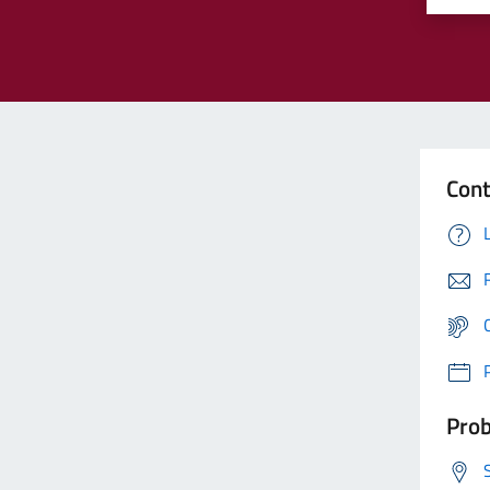
Cont
Prob