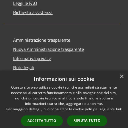
Leggi le FAQ
Richiesta assistenza
Amministrazione trasparente
Nuova Amministrazione trasparente
Informativa privacy
Note legali
×
Dichiarazione di accessibilità
Informazioni sui cookie
Questo sito web utilizza cookie tecnici e assimilati strettamente
necessari al corretto funzionamento e alla navigazione del sito,
nonché un cookie tecnico analitico al solo fine di elaborare
informazioni statistiche, aggregate e anonime.
RSS
Copyright © 2026 • Comune di
Per maggiori dettagli, può consultare la cookie policy al seguente
link
Accessibilità
Danta di Cadore • Powered by
Privacy
Municipium
Accesso
•
RIFIUTA TUTTO
ACCETTA TUTTO
Cookie
redazione